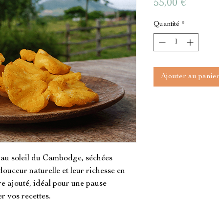
Prix
55,00 €
Quantité
*
Ajouter au panie
au soleil du Cambodge, séchées 
ouceur naturelle et leur richesse en 
re ajouté, idéal pour une pause 
vos recettes.​