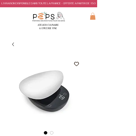
LIVRAISON DISPONIBLE DANS TOUTE LA FRANCE - OFFERTE A PARTIR DE 150€ D'ACHAT
ATELIER CULINAIRE
& EPICERIE FINE