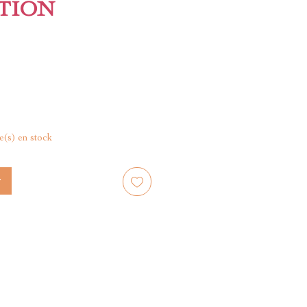
TION
le(s) en stock
r