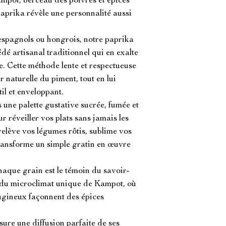
pot, berceau des poivres et épices 
paprika révèle une personnalité aussi 
 espagnols ou hongrois, notre paprika 
dé artisanal traditionnel qui en exalte 
. Cette méthode lente et respectueuse 
naturelle du piment, tout en lui 
il et enveloppant.

une palette gustative sucrée, fumée et 
r réveiller vos plats sans jamais les 
relève vos légumes rôtis, sublime vos 
 transforme un simple gratin en œuvre 
aque grain est le témoin du savoir-
 du microclimat unique de Kampot, où 
errugineux façonnent des épices 
ure une diffusion parfaite de ses 