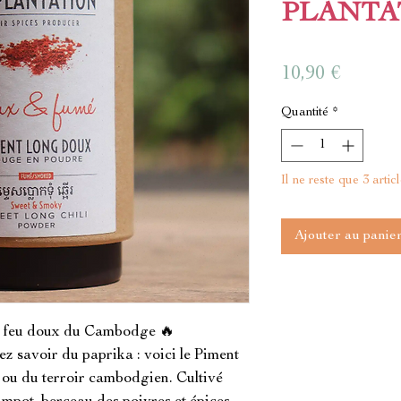
PLANTA
Prix
10,90 €
Quantité
*
Il ne reste que 3 artic
Ajouter au panie
 feu doux du Cambodge 🔥

z savoir du paprika : voici le Piment 
ou du terroir cambodgien. Cultivé 