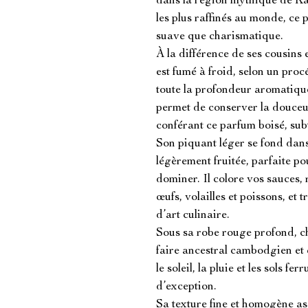
dans la région mythique de Kam
les plus raffinés au monde, ce 
suave que charismatique.

À la différence de ses cousins
est fumé à froid, selon un procé
toute la profondeur aromatique
permet de conserver la douceur 
conférant ce parfum boisé, subt
Son piquant léger se fond dans 
légèrement fruitée, parfaite pou
dominer. Il colore vos sauces, 
œufs, volailles et poissons, et
d’art culinaire.

Sous sa robe rouge profond, ch
faire ancestral cambodgien et
le soleil, la pluie et les sols f
d’exception.

Sa texture fine et homogène ass