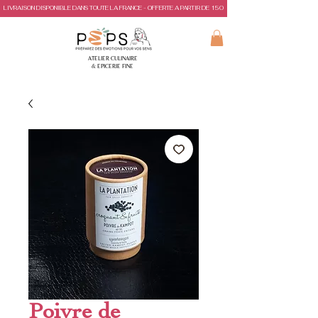
LIVRAISON DISPONIBLE DANS TOUTE LA FRANCE - OFFERTE A PARTIR DE 150€ D'ACHAT
ATELIER CULINAIRE
& EPICERIE FINE
Poivre de