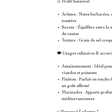
👃 Profil Sensoriel
Arômes : Notes herbacées, c
toastées
Saveur : Équilibre entre la s
du zaatar
Texture : Grain de sel croqu
🍽️ Usages culinaires & accor
Assaisonnement : Idéal pour
viandes et poissons
Finition : Parfait en touche 
un goût affirmé
Marinades : Apporte profon
méditerranéennes