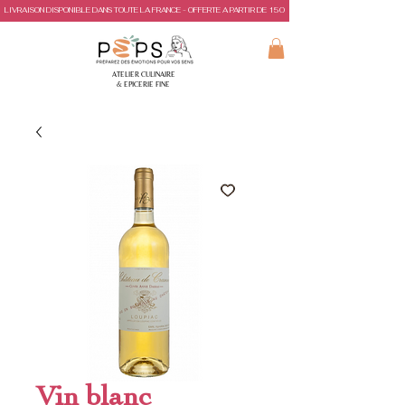
LIVRAISON DISPONIBLE DANS TOUTE LA FRANCE - OFFERTE A PARTIR DE 150€ D'ACHAT
ATELIER CULINAIRE
& EPICERIE FINE
Vin blanc