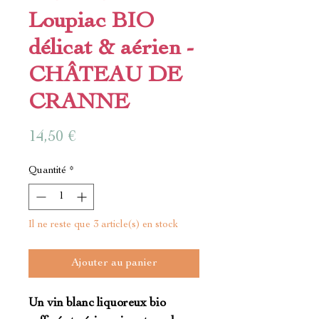
Loupiac BIO
délicat & aérien -
CHÂTEAU DE
CRANNE
Prix
14,50 €
Quantité
*
Il ne reste que 3 article(s) en stock
Ajouter au panier
Un vin blanc liquoreux bio