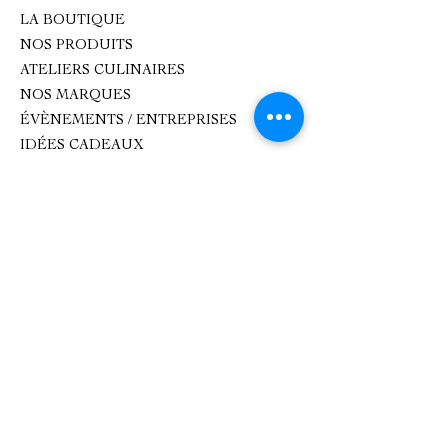
LA BOUTIQUE
NOS PRODUITS
ATELIERS CULINAIRES
NOS MARQUES
ÉVÈNEMENTS / ENTREPRISES
IDÉES CADEAUX
CONTACT
Contact
oxhana.peps@gmail.com
Epicerie fine : 09 83 99 80 99
Atelier de cuisine :
0782893618
1 Place de l'Église, 92500 Rueil-
Malmaison.