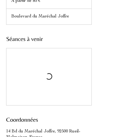
À partir de 85 €
de
85
euros
Boulevard du Maréchal Joffre
Séances à venir
Coordonnées
14 Bd du Maréchal Joffre, 92500 Rueil-