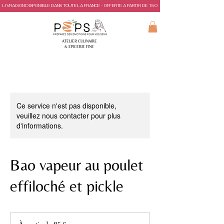
LIVRAISON DISPONIBLE DANS TOUTE LA FRANCE - OFFERTE A PARTIR DE 150€ D'ACHAT
ATELIER CULINAIRE
& EPICERIE FINE
Ce service n'est pas disponible,
veuillez nous contacter pour plus
d'informations.
Bao vapeur au poulet
effiloché et pickle
À
partir