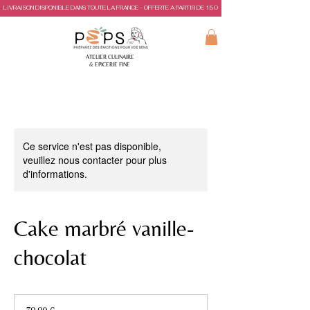
LIVRAISON DISPONIBLE DANS TOUTE LA FRANCE - OFFERTE A PARTIR DE 150€ D'ACHAT
ATELIER CULINAIRE
& EPICERIE FINE
Ce service n'est pas disponible,
veuillez nous contacter pour plus
d'informations.
Cake marbré vanille-
chocolat
39,90
euros