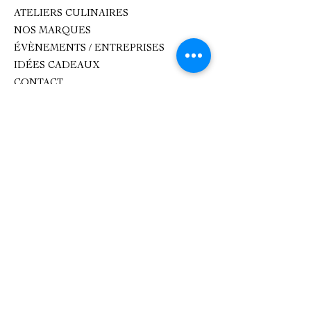
ATELIERS CULINAIRES
NOS MARQUES
ÉVÈNEMENTS / ENTREPRISES
IDÉES CADEAUX
CONTACT
Contact
oxhana.peps@gmail.com
Epicerie fine : 09 83 99 80 99
Atelier de cuisine :
0782893618
1 Place de l'Église, 92500 Rueil-
Malmaison.