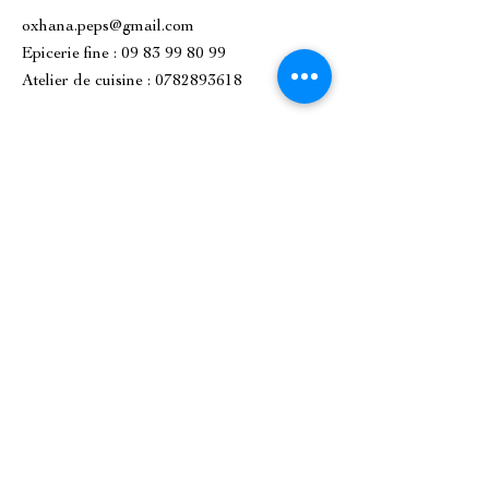
oxhana.peps@gmail.com
Epicerie fine : 09 83 99 80 99
Atelier de cuisine :
0782893618
1 Place de l'Église, 92500 Rueil-
Malmaison.