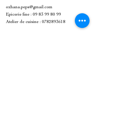
oxhana.peps@gmail.com
Epicerie fine : 09 83 99 80 99
Atelier de cuisine :
0782893618
1 Place de l'Église, 92500 Rueil-
Malmaison.