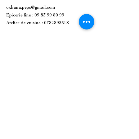
oxhana.peps@gmail.com
Epicerie fine : 09 83 99 80 99
Atelier de cuisine :
0782893618
1 Place de l'Église, 92500 Rueil-
Malmaison.