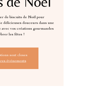
s de Noël
ier de biscuits de Noël pour
de délicieuses douceurs dans une
z avec vos créations gourmandes
brer les fêtes !
ptions sont closes
tres événements