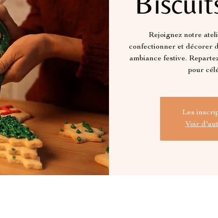
Biscuit
Rejoignez notre atel
confectionner et décorer 
ambiance festive. Reparte
pour célé
Les inscri
Voir d'au