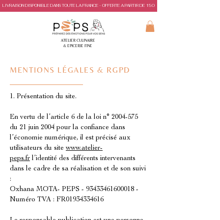
LIVRAISON DISPONIBLE DANS TOUTE LA FRANCE - OFFERTE A PARTIR DE 150€ D'ACHAT
ATELIER CULINAIRE
& EPICERIE FINE
MENTIONS LÉGALES & RGPD
1. Présentation du site.
En vertu de l’article 6 de la loi n°
2004-575
du 21 juin 2004 pour la confiance dans
l’économie numérique, il est précisé aux
utilisateurs du site
www.atelier-
peps.fr
l’identité des différents intervenants
dans le cadre de sa réalisation et de son suivi
:
Oxhana MOTA- PEPS -
93433461600018
-
Numéro TVA : FR01934334616