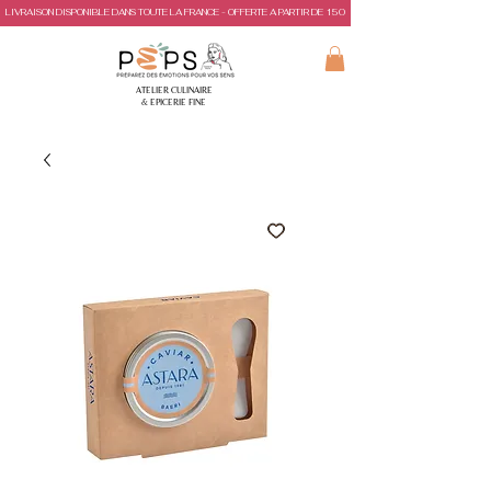
LIVRAISON DISPONIBLE DANS TOUTE LA FRANCE - OFFERTE A PARTIR DE 150€ D'ACHAT
ATELIER CULINAIRE
& EPICERIE FINE