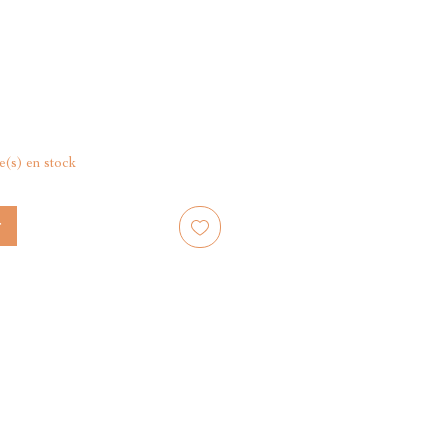
le(s) en stock
r