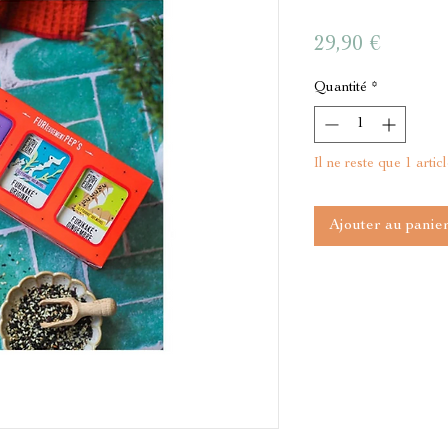
Prix
29,90 €
Quantité
*
Il ne reste que 1 artic
Ajouter au panie