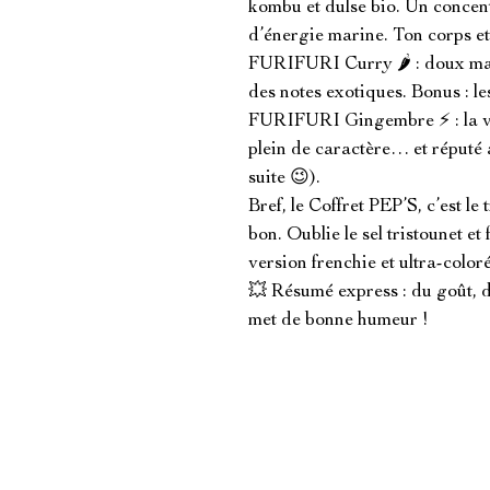
kombu et dulse bio. Un concent
d’énergie marine. Ton corps et t
FURIFURI Curry 🌶️ : doux mais 
des notes exotiques. Bonus : les 
FURIFURI Gingembre ⚡ : la vers
plein de caractère… et réputé 
suite 😉).

Bref, le Coffret PEP’S, c’est le 
bon. Oublie le sel tristounet et
version frenchie et ultra-coloré
💥 Résumé express : du goût, d
met de bonne humeur !