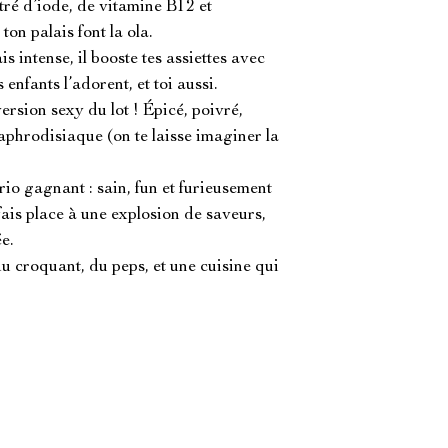
ré d’iode, de vitamine B12 et 
on palais font la ola.

intense, il booste tes assiettes avec 
enfants l’adorent, et toi aussi.

ion sexy du lot ! Épicé, poivré, 
aphrodisiaque (on te laisse imaginer la 
trio gagnant : sain, fun et furieusement 
 fais place à une explosion de saveurs, 
e.

u croquant, du peps, et une cuisine qui 