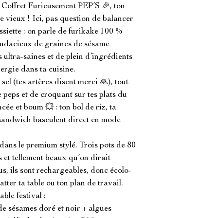
 Coffret Furieusement PEP’S 🎉, ton 
 vieux ! Ici, pas question de balancer 
ssiette : on parle de furikake 100 % 
audacieux de graines de sésame 
ultra-saines et de plein d’ingrédients 
nergie dans ta cuisine.

sel (tes artères disent merci 🙏), tout 
peps et de croquant sur tes plats du 
cée et boum 💥 : ton bol de riz, ta 
sandwich basculent direct en mode 
e dans le premium stylé. Trois pots de 80 
 et tellement beaux qu’on dirait 
s, ils sont rechargeables, donc écolo-
tter ta table ou ton plan de travail.

ble festival :

 sésames doré et noir + algues 