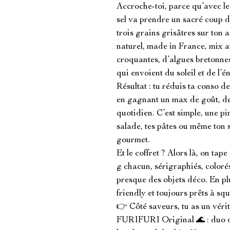
Accroche-toi, parce qu’avec le
sel va prendre un sacré coup de
trois grains grisâtres sur ton a
naturel, made in France, mix 
croquantes, d’algues bretonnes 
qui envoient du soleil et de l’é
Résultat : tu réduis ta conso de 
en gagnant un max de goût, de 
quotidien. C’est simple, une pin
salade, tes pâtes ou même ton 
gourmet.

Et le coffret ? Alors là, on tap
g chacun, sérigraphiés, colorés
presque des objets déco. En plu
friendly et toujours prêts à squa
👉 Côté saveurs, tu as un vérita
FURIFURI Original 🌊 : duo de