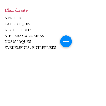
Plan du site
A PROPOS
LA BOUTIQUE
NOS PRODUITS
ATELIERS CULINAIRES
NOS MARQUES
ÉVÈNEMENTS / ENTREPRISES
IDÉES CADEAUX
CONTACT
Contact
oxhana.peps@gmail.com
Epicerie fine : 09 83 99 80 99
Atelier de cuisine :
0782893618