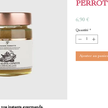
PERROT
Prix
6,90 €
Quantité
*
Ajouter au panie
r vos instants gourmands.