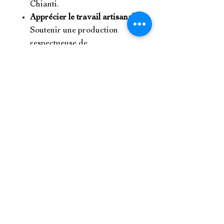
Chianti.
Apprécier le travail artisanal
:
Soutenir une production
respectueuse de
l'environnement et des
traditions.
Détails et valeurs nutritionelles
Référencé dans