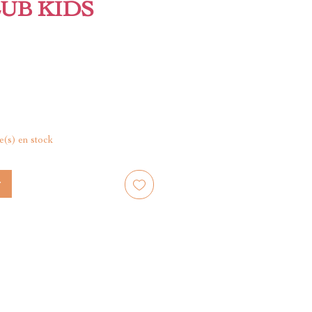
UB KIDS
le(s) en stock
r