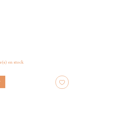
le(s) en stock
r