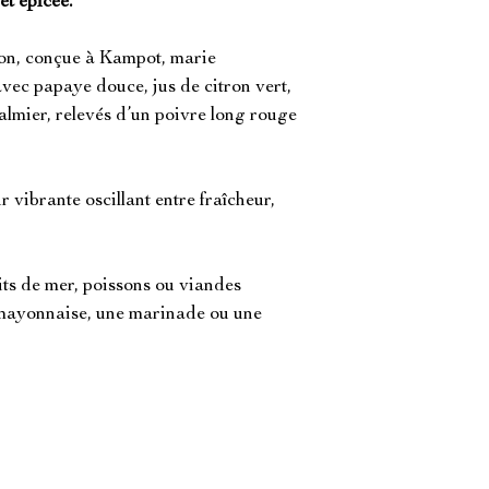
et épicée.
ion, conçue à Kampot, marie
vec papaye douce, jus de citron vert,
palmier, relevés d’un poivre long rouge
r vibrante oscillant entre fraîcheur,
its de mer, poissons ou viandes
 mayonnaise, une marinade ou une