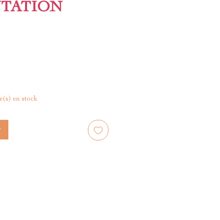
NTATION
le(s) en stock
r