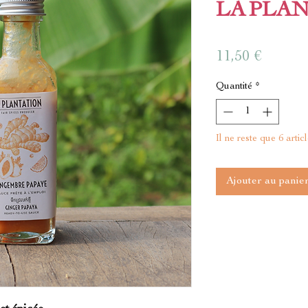
LA PLA
Prix
11,50 €
Quantité
*
Il ne reste que 6 artic
Ajouter au panie