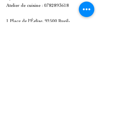
Atelier de cuisine :
0782893618
1 Place de l'Église, 92500 Rueil-
Malmaison.
Création du site par
www.lacky.fr