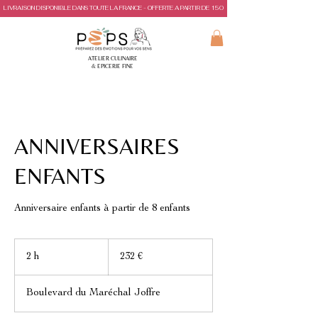
LIVRAISON DISPONIBLE DANS TOUTE LA FRANCE - OFFERTE A PARTIR DE 150€ D'ACHAT
ATELIER CULINAIRE
& EPICERIE FINE
ANNIVERSAIRES
ENFANTS
Anniversaire enfants à partir de 8 enfants
232
euros
2 h
2
232 €
h
Boulevard du Maréchal Joffre