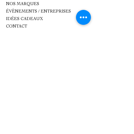
NOS MARQUES
ÉVÈNEMENTS / ENTREPRISES
IDÉES CADEAUX
CONTACT
Contact
oxhana.peps@gmail.com
Epicerie fine : 09 83 99 80 99
Atelier de cuisine :
0782893618
1 Place de l'Église, 92500 Rueil-
Malmaison.