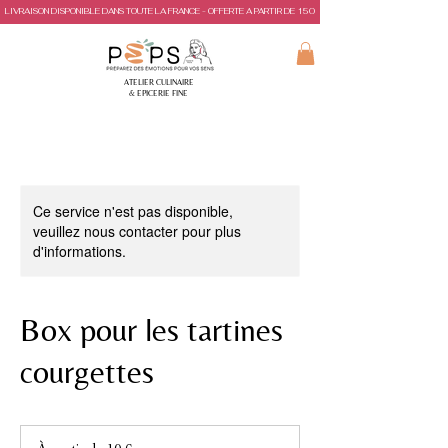
LIVRAISON DISPONIBLE DANS TOUTE LA FRANCE - OFFERTE A PARTIR DE 150€ D'ACHAT
ATELIER CULINAIRE
& EPICERIE FINE
Ce service n'est pas disponible,
veuillez nous contacter pour plus
d'informations.
Box pour les tartines
courgettes
À
partir