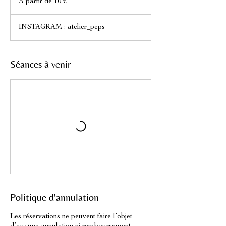
À partir de 10 €
de
10
euros
INSTAGRAM : atelier_peps
Séances à venir
Politique d'annulation
Les réservations ne peuvent faire l’objet