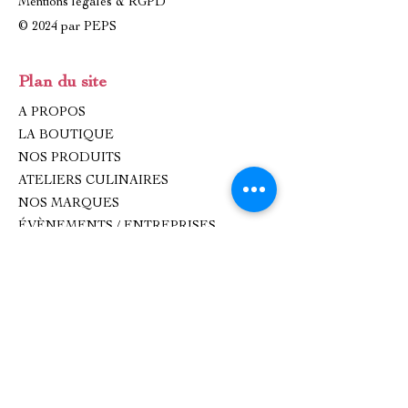
Mentions légales & RGPD
© 2024 par PEPS
Plan du site
A PROPOS
LA BOUTIQUE
NOS PRODUITS
ATELIERS CULINAIRES
NOS MARQUES
ÉVÈNEMENTS / ENTREPRISES
IDÉES CADEAUX
CONTACT
Contact
oxhana.peps@gmail.com
Epicerie fine : 09 83 99 80 99
Atelier de cuisine :
0782893618