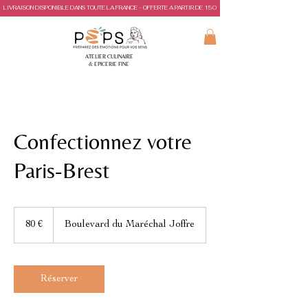
LIVRAISON DISPONIBLE DANS TOUTE LA FRANCE - OFFERTE A PARTIR DE 150€ D'ACHAT
ATELIER CULINAIRE
& EPICERIE FINE
Confectionnez votre
Paris-Brest
80
euros
80 €
Boulevard du Maréchal Joffre
Réserver