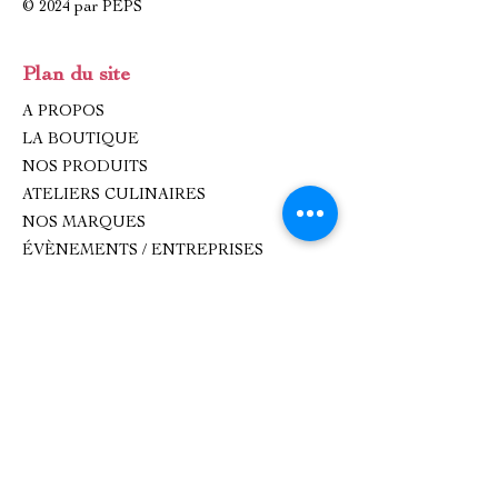
© 2024 par PEPS
Plan du site
A PROPOS
LA BOUTIQUE
NOS PRODUITS
ATELIERS CULINAIRES
NOS MARQUES
ÉVÈNEMENTS / ENTREPRISES
IDÉES CADEAUX
CONTACT
Contact
oxhana.peps@gmail.com
Epicerie fine : 09 83 99 80 99
Atelier de cuisine :
0782893618