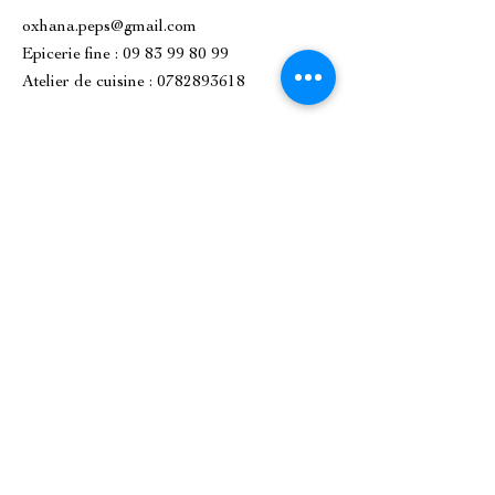
oxhana.peps@gmail.com
Epicerie fine : 09 83 99 80 99
Atelier de cuisine :
0782893618
1 Place de l'Église, 92500 Rueil-
Malmaison.