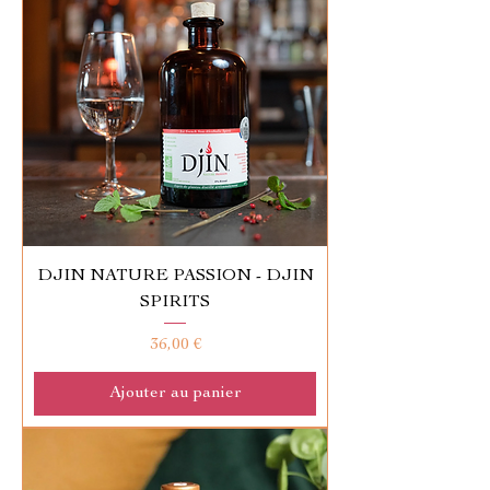
DJIN NATURE PASSION - DJIN
SPIRITS
Prix
36,00 €
Ajouter au panier