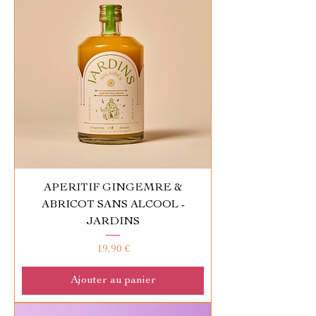
APERITIF GINGEMRE &
ABRICOT SANS ALCOOL -
JARDINS
Prix
19,90 €
Ajouter au panier