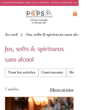
LIVRAISON DISPONIBLE DANS TOUTE LA FRANCE - OFFERTE A PARTIR DE 150€ D'ACHAT
ATELIER CULINAIRE
& EPICERIE FINE
Accueil
Jus, softs & spiritueux sans alcool
Jus, softs & spiritueux
sans alcool
Tous les articles
Gastronomie
Biscuits & gâteaux de 
7 articles
Filtrer et trier