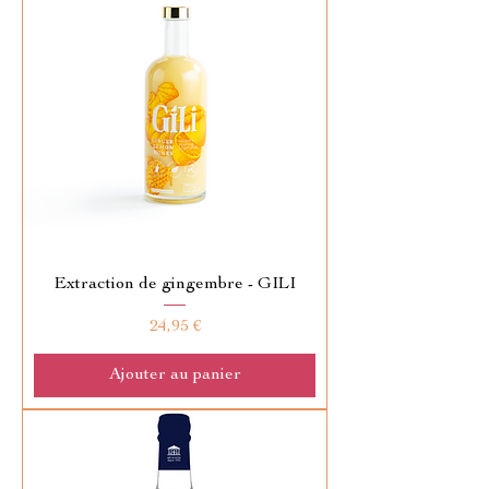
Extraction de gingembre - GILI
Prix
24,95 €
Ajouter au panier