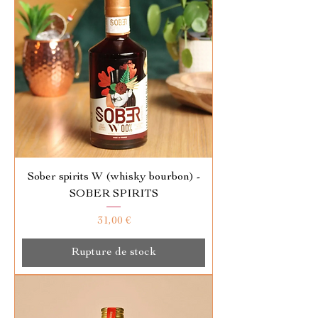
Sober spirits W (whisky bourbon) -
SOBER SPIRITS
Prix
31,00 €
Rupture de stock