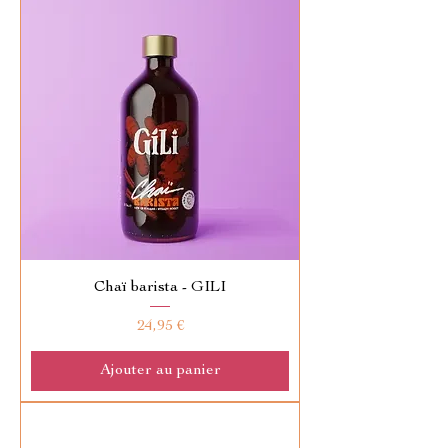
Chaï barista - GILI
Prix
24,95 €
Ajouter au panier