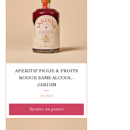
APERITIF FIGUE & FRUITS
ROUGE SANS ALCOOL -
JARDIN
Prix
19,90 €
Ajouter au panier