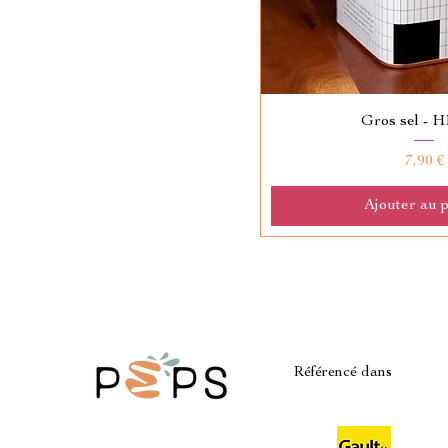
Gros sel - 
Prix
7,90 €
Ajouter au 
Référencé dans