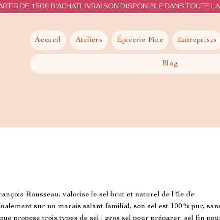
ARTIR DE 150€ D'ACHAT
Accueil
Ateliers
Épicerie Fine
Entreprises
Blog
nçois Rousseau, valorise le sel brut et naturel de l'île de
nalement sur un marais salant familial, son sel est 100 % pur, san
que propose trois types de sel : gros sel pour préparer, sel fin pou