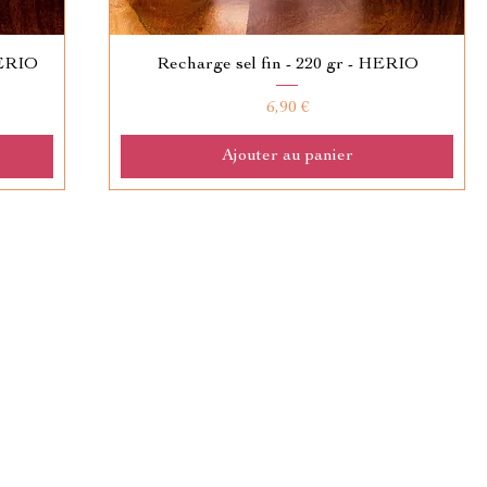
HERIO
Recharge sel fin - 220 gr - HERIO
Prix
6,90 €
Ajouter au panier