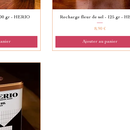
600 gr - HERIO
Recharge fleur de sel - 125 gr - 
Prix
8,90 €
panier
Ajouter au panier