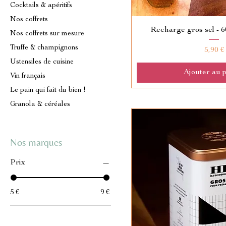
Cocktails & apéritifs
Nos coffrets
Recharge gros sel - 
Nos coffrets sur mesure
Truffe & champignons
Prix
5,90 €
Ustensiles de cuisine
Ajouter au 
Vin français
Le pain qui fait du bien !
Granola & céréales
Nos marques
Prix
5 €
9 €