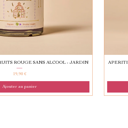
FRUITS ROUGE SANS ALCOOL - JARDIN
APERITI
Prix
19,90 €
Ajouter au panier