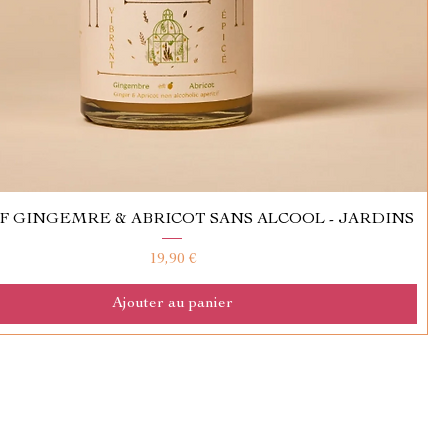
F GINGEMRE & ABRICOT SANS ALCOOL - JARDINS
Prix
19,90 €
Ajouter au panier