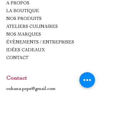
A PROPOS
LA BOUTIQUE
NOS PRODUITS
ATELIERS CULINAIRES
NOS MARQUES
ÉVÈNEMENTS / ENTREPRISES
IDÉES CADEAUX
CONTACT
Contact
oxhana.peps@gmail.com
Epicerie fine : 09 83 99 80 99
Atelier de cuisine :
0782893618
1 Place de l'Église, 92500 Rueil-
Malmaison.