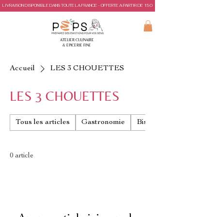
LIVRAISON DISPONIBLE DANS TOUTE LA FRANCE - OFFERTE A PARTIR DE 150€ D'ACHAT
ATELIER CULINAIRE
& EPICERIE FINE
Accueil
LES 3 CHOUETTES
LES 3 CHOUETTES
Tous les articles
Gastronomie
Biscuits & gâteaux de 
0 article