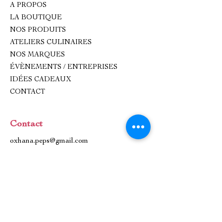
A PROPOS
LA BOUTIQUE
NOS PRODUITS
ATELIERS CULINAIRES
NOS MARQUES
ÉVÈNEMENTS / ENTREPRISES
IDÉES CADEAUX
CONTACT
Contact
oxhana.peps@gmail.com
Epicerie fine : 09 83 99 80 99
Atelier de cuisine :
0782893618
1 Place de l'Église, 92500 Rueil-
Malmaison.