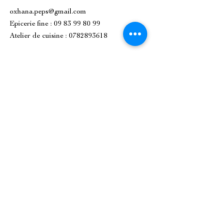
oxhana.peps@gmail.com
Epicerie fine : 09 83 99 80 99
Atelier de cuisine :
0782893618
1 Place de l'Église, 92500 Rueil-
Malmaison.