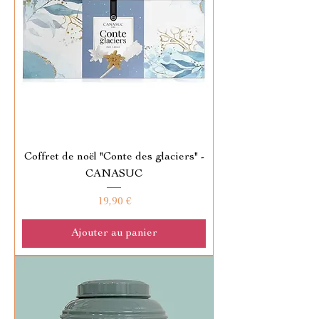
Coffret de noël "Conte des glaciers" -
CANASUC
Prix
19,90 €
Ajouter au panier