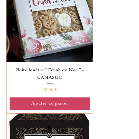
Boîte fenêtre “Crush de Noël” -
CANASUC
Prix
12,50 €
Ajouter au panier