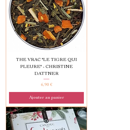
THE VRAC "LE TIGRE QUI
PLEURE" - CHRISTINE
DATTNER
Prix
6,90 €
Ajouter au panier