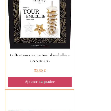
Coffret sucrier La tour d'embellie -
CANASUC
Prix
32,50 €
Ajouter au panier