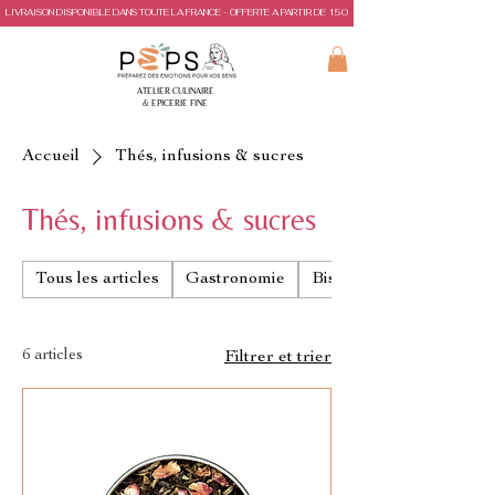
LIVRAISON DISPONIBLE DANS TOUTE LA FRANCE - OFFERTE A PARTIR DE 150€ D'ACHAT
ATELIER CULINAIRE
& EPICERIE FINE
Accueil
Thés, infusions & sucres
Thés, infusions & sucres
Tous les articles
Gastronomie
Biscuits & gâteaux de 
6 articles
Filtrer et trier