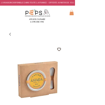
LIVRAISON DISPONIBLE DANS TOUTE LA FRANCE - OFFERTE A PARTIR DE 150€ D'ACHAT
ATELIER CULINAIRE
& EPICERIE FINE