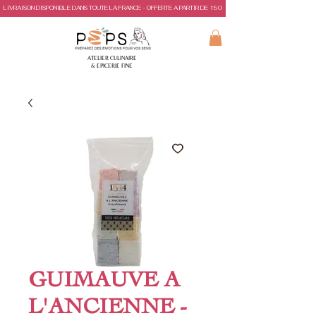
LIVRAISON DISPONIBLE DANS TOUTE LA FRANCE - OFFERTE A PARTIR DE 150€ D'ACHAT
ATELIER CULINAIRE
& EPICERIE FINE
GUIMAUVE A
L'ANCIENNE -