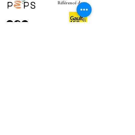
Référencé dans
Mentions légales & RGPD
© 2024 par PEPS
Plan du site
A PROPOS
LA BOUTIQUE
NOS PRODUITS
ATELIERS CULINAIRES
NOS MARQUES
ÉVÈNEMENTS / ENTREPRISES
IDÉES CADEAUX
CONTACT