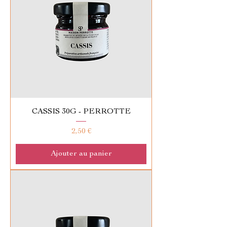
CASSIS 30G - PERROTTE
Prix
2,50 €
Ajouter au panier