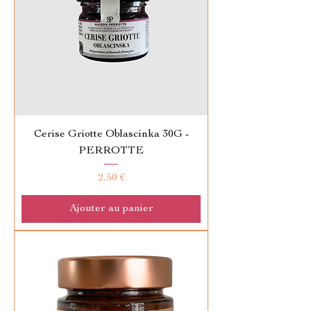
Cerise Griotte Oblascinka 30G -
PERROTTE
Prix
2,50 €
Ajouter au panier