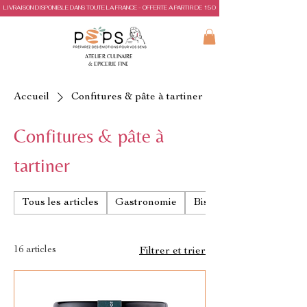
LIVRAISON DISPONIBLE DANS TOUTE LA FRANCE - OFFERTE A PARTIR DE 150€ D'ACHAT
ATELIER CULINAIRE
& EPICERIE FINE
Accueil
Confitures & pâte à tartiner
Confitures & pâte à
tartiner
Tous les articles
Gastronomie
Biscuits & gâteaux de 
16 articles
Filtrer et trier