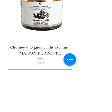
Chutney d'Oignon confit saumur -
MAISON PERROTTE
Prix
5,90 €
Ajouter au panier