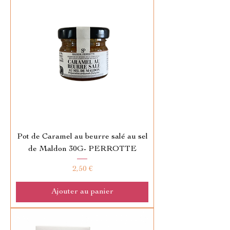
Pot de Caramel au beurre salé au sel
de Maldon 30G- PERROTTE
Prix
2,50 €
Ajouter au panier