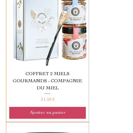
COFFRET 2 MIELS
GOURMANDS - COMPAGNIE
DU MIEL
Prix
31,50 €
Ajouter au panier