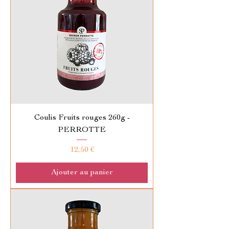
Coulis Fruits rouges 260g -
PERROTTE
Prix
12,50 €
Ajouter au panier