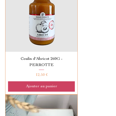
Coulis d'Abricot 260G -
PERROTTE
Prix
12,50 €
Ajouter au panier